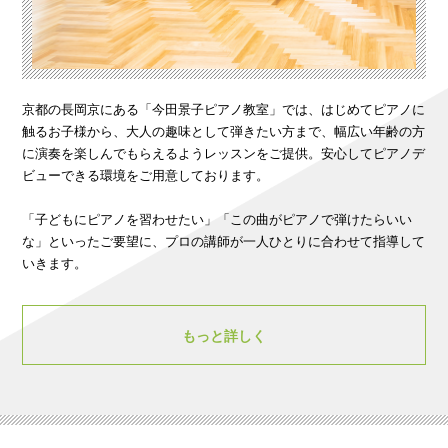
京都の長岡京にある「今田景子ピアノ教室」では、はじめてピアノに
触るお子様から、大人の趣味として弾きたい方まで、幅広い年齢の方
に演奏を楽しんでもらえるようレッスンをご提供。安心してピアノデ
ビューできる環境をご用意しております。
「子どもにピアノを習わせたい」「この曲がピアノで弾けたらいい
な」といったご要望に、プロの講師が一人ひとりに合わせて指導して
いきます。
もっと詳しく