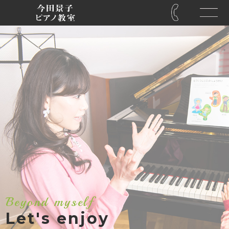
Beyond myself
Let's enjoy