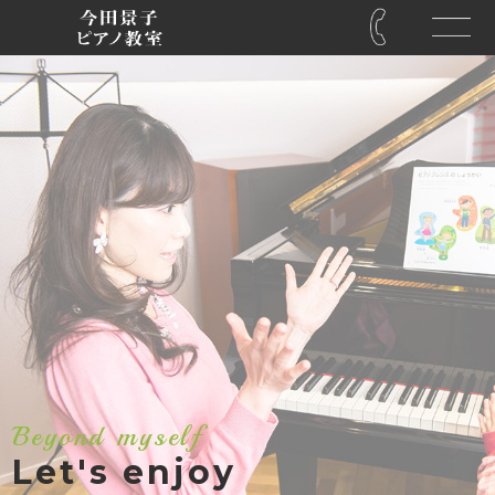
Beyond myself
Let's enjoy