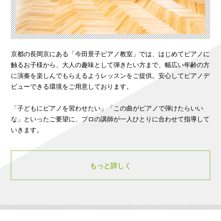
京都の長岡京にある「今田景子ピアノ教室」では、はじめてピアノに
触るお子様から、大人の趣味として弾きたい方まで、幅広い年齢の方
に演奏を楽しんでもらえるようレッスンをご提供。安心してピアノデ
ビューできる環境をご用意しております。
「子どもにピアノを習わせたい」「この曲がピアノで弾けたらいい
な」といったご要望に、プロの講師が一人ひとりに合わせて指導して
いきます。
もっと詳しく